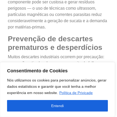
componente pode ser custosa e gerar resíduos
perigosos — o uso de técnicas como ultrassom,
partículas magnéticas ou correntes parasitas reduz
consideravelmente a geração de sucata e a demanda
por matérias-primas.
Prevenção de descartes
prematuros e desperdícios
Muitos descartes industriais ocorrem por precaução:
peças são retiradas de uso por suspeita de falha, sem
uma confirmação técnica precisa. Com os ENDs, é
Consentimento de Cookies
possível verificar com exatidão a integridade dos
Nós utilizamos os cookies para personalizar anúncios, gerar
componentes, evitando trocas desnecessárias e
dados estatísticos e garantir que você tenha a melhor
reduzindo o volume de resíduos.
experiência em nosso website.
Política de Privicade
Além disso, os ensaios possibilitam diagnósticos
preventivos, antecipando o desgaste de estruturas
Entendi
antes que atinjam níveis críticos. Essa abordagem