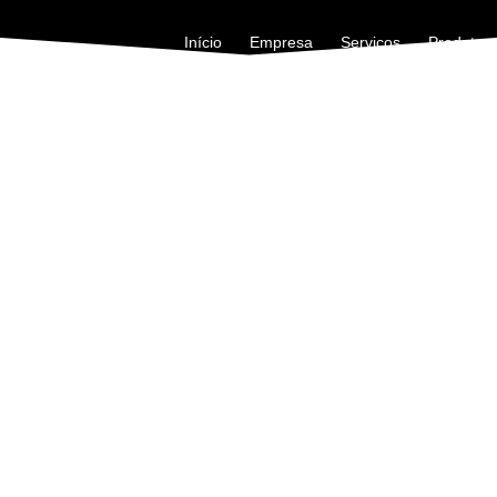
Início
Empresa
Serviços
Produtos
rutivos
Sondas
Externa - Diferencial - Reflectiva - P