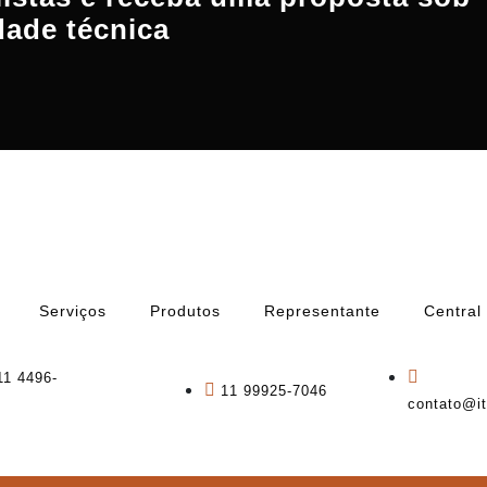
dade técnica
Serviços
Produtos
Representante
Central
11 4496-
11 99925-7046
contato@it